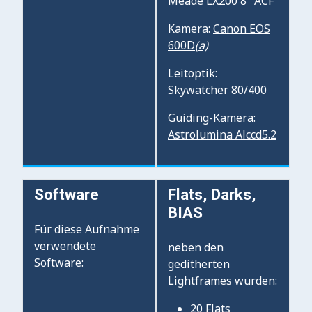
Meade LX200 8" ACF
Kamera:
Canon EOS
600D
(a)
Leitoptik:
Skywatcher 80/400
Guiding-Kamera:
Astrolumina Alccd5.2
Software
Flats, Darks,
BIAS
Für diese Aufnahme
verwendete
neben den
Software:
geditherten
Lightframes wurden:
20 Flats