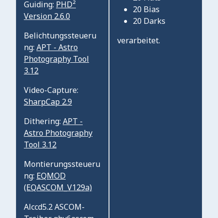
Guiding:
PHD²
20 Bias
Version 2.6.0
20 Darks
Belichtungssteueru
verarbeitet.
ng:
APT - Astro
Photography Tool
3.12
Video-Capture:
SharpCap 2.9
Dithering:
APT -
Astro Photography
Tool 3.12
Montierungssteueru
ng:
EQMOD
(EQASCOM_V129a)
Alccd5.2 ASCOM-